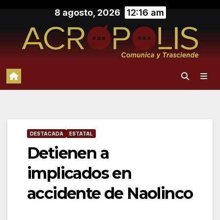
Saltar
8 agosto, 2026
12:16 am
al
contenido
DESTACADA
ESTATAL
Detienen a
implicados en
accidente de Naolinco