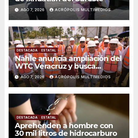
AGO 7, 2026
ACRÓPOLIS MULTIMEDIOS
DESTACADA
ESTATAL
Nahle anuncia ampliación del
WTC Veracruz y busca
solución para ingenio en crisis
AGO 7, 2026
ACRÓPOLIS MULTIMEDIOS
DESTACADA
ESTATAL
Aprehenden a hombre con
30 mil litros de hidrocarburo