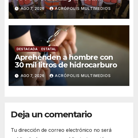
solución para ingenio en crisis
AGO 7, 2026
ACRÓPOLIS MULTIMEDIOS
DESTACADA
ESTATAL
Aprehenden a hombre con
30 mil litros de hidrocarburo
AGO 7, 2026
ACRÓPOLIS MULTIMEDIOS
Deja un comentario
Tu dirección de correo electrónico no será