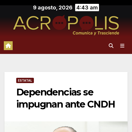
Saltar
9 agosto, 2026
4:43 am
al
contenido
ESTATAL
Dependencias se
impugnan ante CNDH