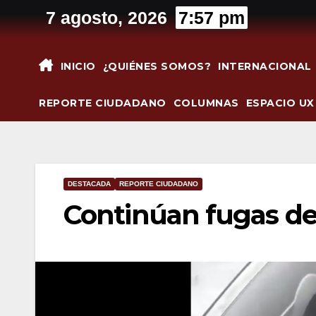
Saltar
7 agosto, 2026
7:57 pm
al
contenido
INICIO
¿QUIÉNES SOMOS?
INTERNACIONAL
REPORTE CIUDADANO
COLUMNAS
ESPACIO UX
DESTACADA
REPORTE CIUDADANO
Continúan fugas de