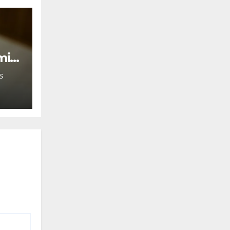
mil
S