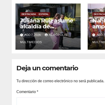
DESTACADA
ESTATAL
DESTACA
Juliana Ruiz asume
Nahl
alcaldía de
ampl
Ixhuatlán del
Vera
AGO 7, 2026
ACRÓPOLIS
AGO 7
Sureste
solu
MULTIMEDIOS
inge
MULTIM
Deja un comentario
Tu dirección de correo electrónico no será publicada.
Comentario
*