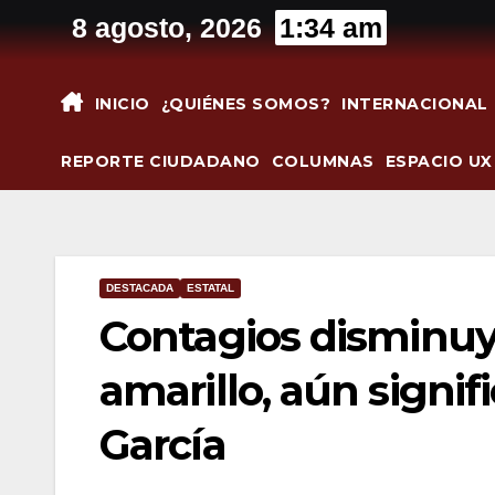
Saltar
8 agosto, 2026
1:34 am
al
contenido
INICIO
¿QUIÉNES SOMOS?
INTERNACIONAL
REPORTE CIUDADANO
COLUMNAS
ESPACIO UX
DESTACADA
ESTATAL
Contagios disminuy
amarillo, aún signif
García