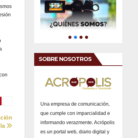
mismos
esión
o
a
SOBRE NOSOTROS
 con
Una empresa de comunicación,
que cumple con imparcialidad e
ación
informando verazmente. Acrópolis
ela
es un portal web, diario digital y