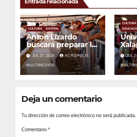
Entrada relacionada
CULTURA
CULTURA
ESTATAL
EDUCACI
Anton Lizardo
Univ
buscará preparar la
Xala
minilla más grande
la X
JUL 27, 2026
ACRÓPOLIS
JUL 2
del mundo
Naci
MULTIMEDIOS
Infan
MULTIM
Deja un comentario
Tu dirección de correo electrónico no será publicada.
Comentario
*