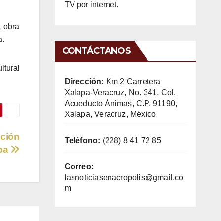
TV por internet.
a obra
a.
CONTÁCTANOS
ltural
Dirección:
Km 2 Carretera
Xalapa-Veracruz, No. 341, Col.
Acueducto Ánimas, C.P. 91190,
Xalapa, Veracruz, México
ación
Teléfono:
(228) 8 41 72 85
apa
Correo:
lasnoticiasenacropolis@gmail.co
m