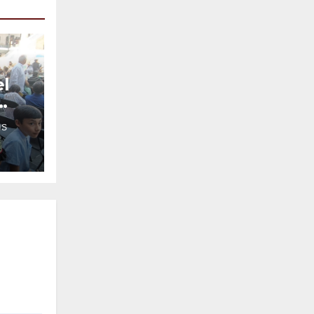
el
IS