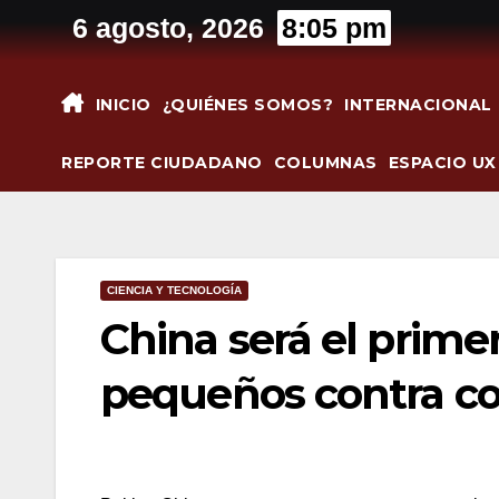
Saltar
6 agosto, 2026
8:05 pm
al
contenido
INICIO
¿QUIÉNES SOMOS?
INTERNACIONAL
REPORTE CIUDADANO
COLUMNAS
ESPACIO UX
CIENCIA Y TECNOLOGÍA
China será el prime
pequeños contra co