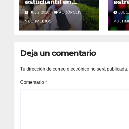
estudiantil en
estr
Veracruz
de u
JUL 2, 2026
ACRÓPOLIS
JUL 1
núme
MULTIMEDIOS
MULTIM
Deja un comentario
Tu dirección de correo electrónico no será publicada.
Comentario
*