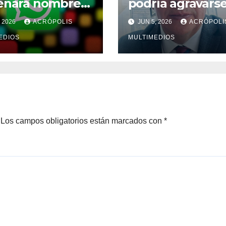
enará nombres
podría agravars
suario sin
México
, 2026
ACRÓPOLIS
JUN 5, 2026
ACRÓPOLI
ro telefónico
EDIOS
MULTIMEDIOS
Los campos obligatorios están marcados con
*