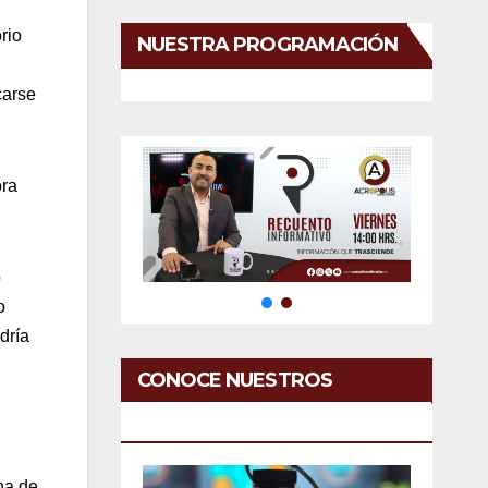
rio
NUESTRA PROGRAMACIÓN
carse
ora
o
o
dría
CONOCE NUESTROS
SERVICIOS
na de