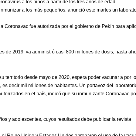
onavirus a los niños a partir de los tres años de edad,
 inmunizar a los más pequeños, anunció este martes un laborato
a Coronavac fue autorizada por el gobierno de Pekín para apli
ales de 2019, ya administró casi 800 millones de dosis, hasta ah
su territorio desde mayo de 2020, espera poder vacunar a por l
es decir mil millones de habitantes. Un portavoz del laboratori
autorizados en el país, indicó que su inmunizante Coronavac po
iños y adolescentes, cuyos resultados debe publicar la revista
, el Reino Unido y Estados Unidos aprobaron el uso de la vacu