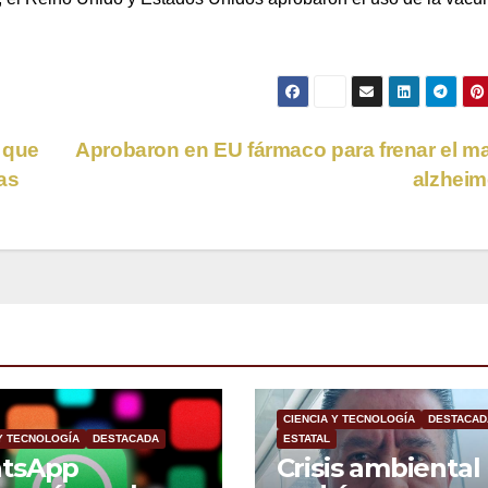
 que
Aprobaron en EU fármaco para frenar el ma
as
alzhei
CIENCIA Y TECNOLOGÍA
DESTACAD
 Y TECNOLOGÍA
DESTACADA
ESTATAL
tsApp
Crisis ambiental