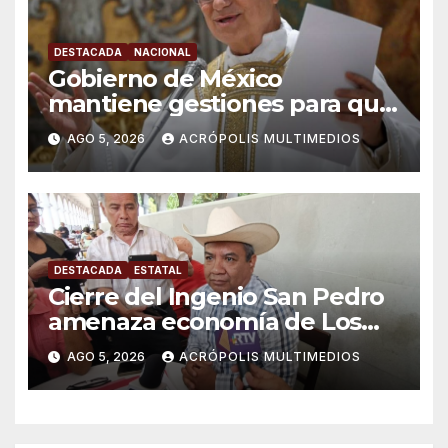
DESTACADA
NACIONAL
Gobierno de México
mantiene gestiones para que
el Papa León XIV visite el país
AGO 5, 2026
ACRÓPOLIS MULTIMEDIOS
DESTACADA
ESTATAL
Cierre del Ingenio San Pedro
amenaza economía de Los
Tuxtlas
AGO 5, 2026
ACRÓPOLIS MULTIMEDIOS