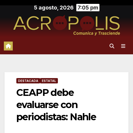
Saltar
5 agosto, 2026
7:05 pm
al
contenido
DESTACADA
ESTATAL
CEAPP debe
evaluarse con
periodistas: Nahle