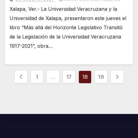
Xalapa, Ver.- La Universidad Veracruzana y la
Universidad de Xalapa, presentaron este jueves el
libro “Más allá del Horizonte Legislativo Transitó
de la Legislación de la Universidad Veracruzana
1917-2021”, obra…
Paginación
1
…
17
18
19
de
entradas