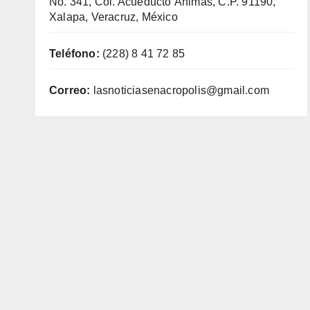
No. 341, Col. Acueducto Ánimas, C.P. 91190,
Xalapa, Veracruz, México
Teléfono:
(228) 8 41 72 85
Correo:
lasnoticiasenacropolis@gmail.com