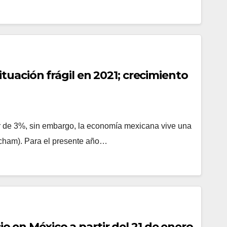
uación frágil en 2021; crecimiento
or de 3%, sin embargo, la economía mexicana vive una
mcham). Para el presente año…
cio en México a partir del 21 de enero