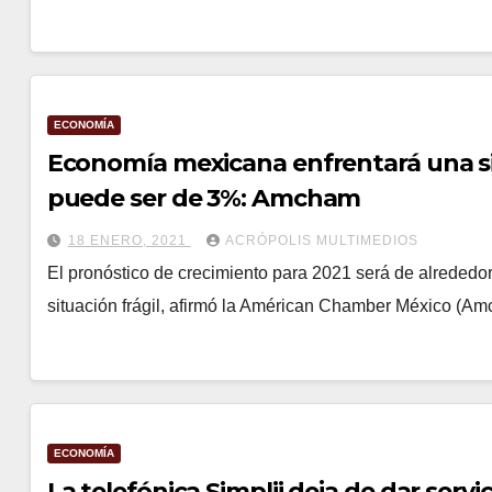
ECONOMÍA
Economía mexicana enfrentará una sit
puede ser de 3%: Amcham
18 ENERO, 2021
ACRÓPOLIS MULTIMEDIOS
El pronóstico de crecimiento para 2021 será de alreded
situación frágil, afirmó la Américan Chamber México (A
ECONOMÍA
La telefónica Simplii deja de dar servi