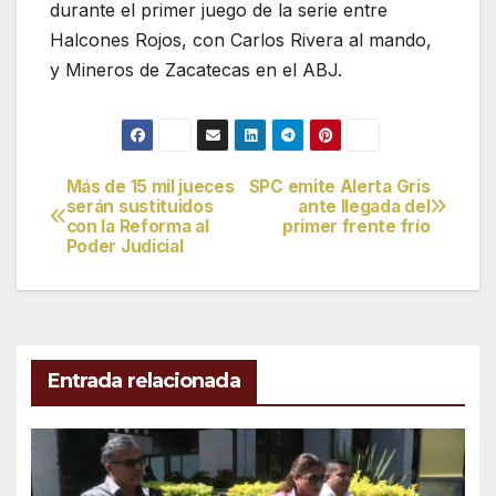
durante el primer juego de la serie entre
Halcones Rojos, con Carlos Rivera al mando,
y Mineros de Zacatecas en el ABJ.
Más de 15 mil jueces
SPC emite Alerta Gris
Navegación
serán sustituidos
ante llegada del
con la Reforma al
primer frente frío
de
Poder Judicial
entradas
Entrada relacionada