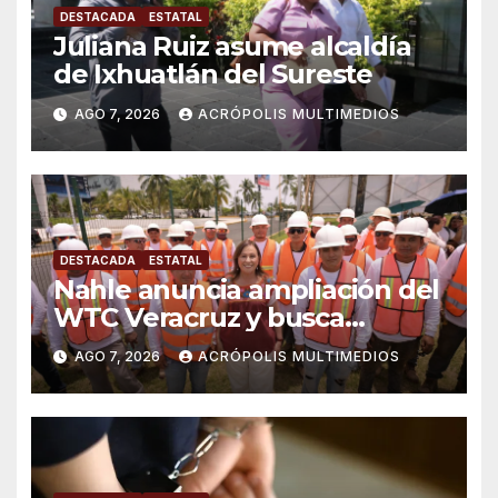
DESTACADA
ESTATAL
Juliana Ruiz asume alcaldía
de Ixhuatlán del Sureste
AGO 7, 2026
ACRÓPOLIS MULTIMEDIOS
DESTACADA
ESTATAL
Nahle anuncia ampliación del
WTC Veracruz y busca
solución para ingenio en crisis
AGO 7, 2026
ACRÓPOLIS MULTIMEDIOS