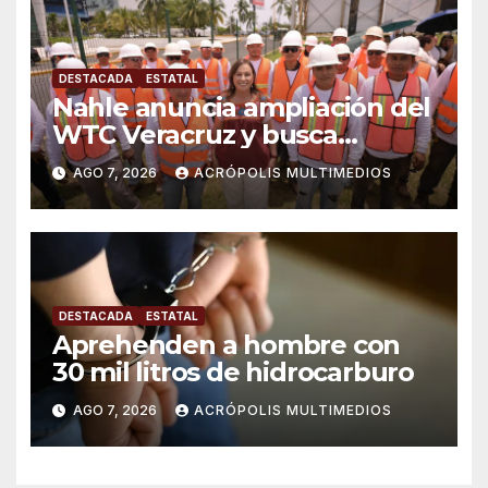
DESTACADA
ESTATAL
Nahle anuncia ampliación del
WTC Veracruz y busca
solución para ingenio en crisis
AGO 7, 2026
ACRÓPOLIS MULTIMEDIOS
DESTACADA
ESTATAL
Aprehenden a hombre con
30 mil litros de hidrocarburo
AGO 7, 2026
ACRÓPOLIS MULTIMEDIOS