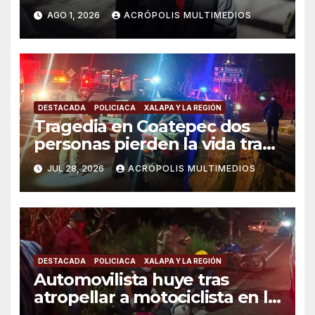
vacacional
AGO 1, 2026
ACRÓPOLIS MULTIMEDIOS
DESTACADA
POLICIACA
XALAPA Y LA REGIÓN
Tragedia en Coatepec dos
personas pierden la vida tras
choque de taxi contra muro
JUL 28, 2026
ACRÓPOLIS MULTIMEDIOS
DESTACADA
POLICIACA
XALAPA Y LA REGIÓN
Automovilista huye tras
atropellar a motociclista en la
carretera Xalapa-Coatepec