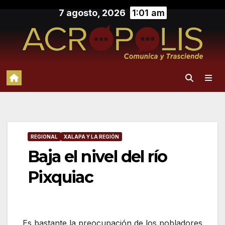
Saltar
7 agosto, 2026
1:01 am
al
contenido
REGIONAL
XALAPA Y LA REGIÓN
Baja el nivel del río
Pixquiac
Es bastante la preocupación de los pobladores