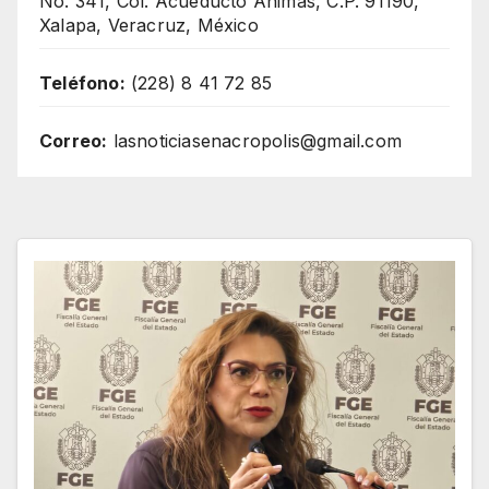
No. 341, Col. Acueducto Ánimas, C.P. 91190,
Xalapa, Veracruz, México
Teléfono:
(228) 8 41 72 85
Correo:
lasnoticiasenacropolis@gmail.com