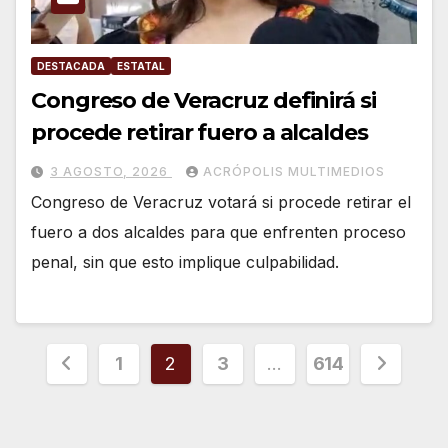
DESTACADA
ESTATAL
Congreso de Veracruz definirá si
procede retirar fuero a alcaldes
3 AGOSTO, 2026
ACRÓPOLIS MULTIMEDIOS
Congreso de Veracruz votará si procede retirar el
fuero a dos alcaldes para que enfrenten proceso
penal, sin que esto implique culpabilidad.
Paginación
1
2
3
…
614
de
entradas