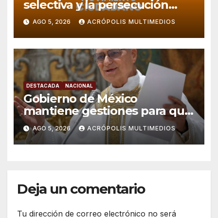
selectiva y la persecución
política en Veracruz
AGO 5, 2026
ACRÓPOLIS MULTIMEDIOS
DESTACADA
NACIONAL
Gobierno de México
mantiene gestiones para que
el Papa León XIV visite el país
AGO 5, 2026
ACRÓPOLIS MULTIMEDIOS
Deja un comentario
Tu dirección de correo electrónico no será