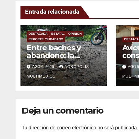
Entrada relacionada
DESTACADA
ESTATAL
OPINIÓN
REPORTE CIUDADANO
DESTACA
Entre baches y
Avic
abandono: la
con
carretera Colipa-
mexi
AGO 6, 2026
ACRÓPOLIS
AGO 6
Yecuatla se
impo
convierte en un
MULTIMEDIOS
MULTIM
riesgo diario
Deja un comentario
Tu dirección de correo electrónico no será publicada.