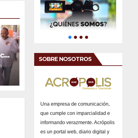
ica
SOBRE NOSOTROS
e
S
Una empresa de comunicación,
que cumple con imparcialidad e
informando verazmente. Acrópolis
es un portal web, diario digital y