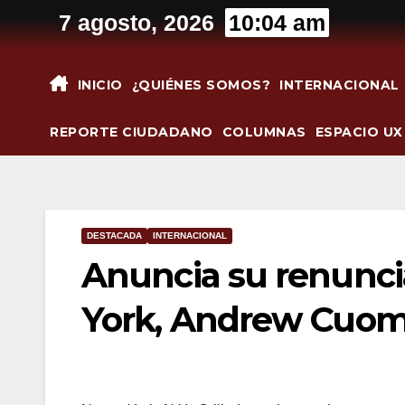
Saltar
7 agosto, 2026
10:04 am
al
contenido
INICIO
¿QUIÉNES SOMOS?
INTERNACIONAL
REPORTE CIUDADANO
COLUMNAS
ESPACIO UX
DESTACADA
INTERNACIONAL
Anuncia su renunci
York, Andrew Cuo