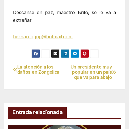
Descanse en paz, maestro Brito; se le va a
extrañar.
bernardogup@hotmail.com
La atención a los
Un presidente muy
Navegación
daños en Zongolica
popular en un país
que va para abajo
de
entradas
Entrada relacionada