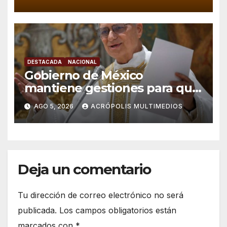
DESTACADA
NACIONAL
Gobierno de México
mantiene gestiones para que
el Papa León XIV visite el país
AGO 5, 2026
ACRÓPOLIS MULTIMEDIOS
Deja un comentario
Tu dirección de correo electrónico no será
publicada.
Los campos obligatorios están
marcados con
*