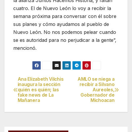
la alianza Juntos Hacemos Historia, y faltan
cuatro. El de Nuevo León lo voy a recibir la
semana próxima para conversar con él sobre
sus planes y cómo ayudamos al pueblo de
Nuevo León. No nos podemos pelear cuando
se es autoridad para no perjudicar a la gente”,
mencionó.
Ana Elizabeth Vilchis
AMLO se niega a
Navegación
inaugura la sección
recibir a Silvano
quién es quién; las
Aureoles,
de
fake news de La
Gobernador de
Mañanera
Michoacan
entradas