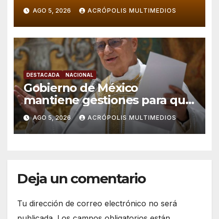
política en Veracruz
AGO 5, 2026
ACRÓPOLIS MULTIMEDIOS
DESTACADA
NACIONAL
Gobierno de México
mantiene gestiones para que
el Papa León XIV visite el país
AGO 5, 2026
ACRÓPOLIS MULTIMEDIOS
Deja un comentario
Tu dirección de correo electrónico no será
publicada.
Los campos obligatorios están