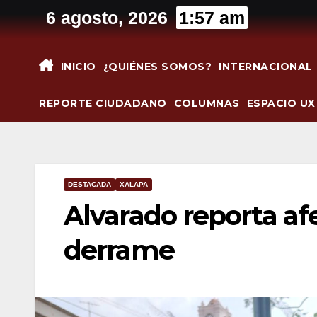
Saltar
6 agosto, 2026
1:57 am
al
contenido
INICIO
¿QUIÉNES SOMOS?
INTERNACIONAL
REPORTE CIUDADANO
COLUMNAS
ESPACIO UX
DESTACADA
XALAPA
Alvarado reporta af
derrame