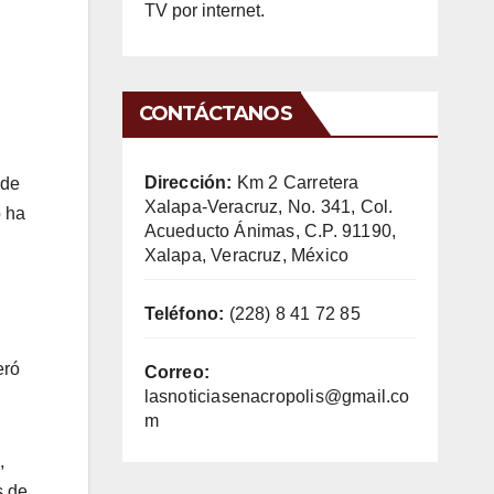
TV por internet.
CONTÁCTANOS
Dirección:
Km 2 Carretera
 de
Xalapa-Veracruz, No. 341, Col.
o ha
Acueducto Ánimas, C.P. 91190,
Xalapa, Veracruz, México
Teléfono:
(228) 8 41 72 85
eró
Correo:
lasnoticiasenacropolis@gmail.co
m
,
s de