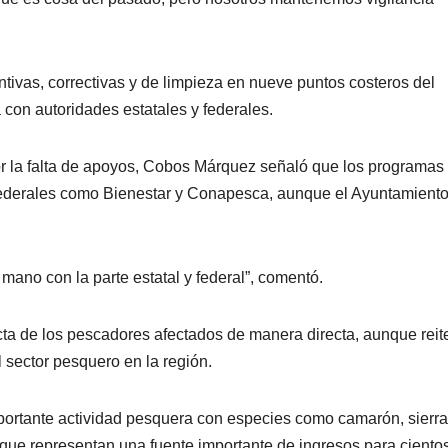
tivas, correctivas y de limpieza en nueve puntos costeros del
con autoridades estatales y federales.
r la falta de apoyos, Cobos Márquez señaló que los programas
federales como Bienestar y Conapesca, aunque el Ayuntamient
no con la parte estatal y federal”, comentó.
acta de los pescadores afectados de manera directa, aunque reit
 sector pesquero en la región.
ortante actividad pesquera con especies como camarón, sierra
s que representan una fuente importante de ingresos para ciento