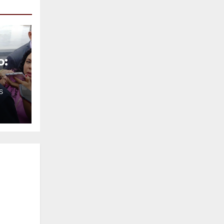
o:
S
o
o