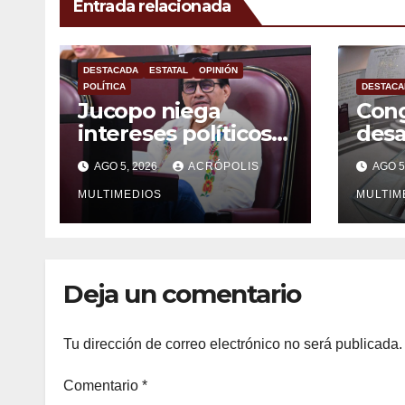
Entrada relacionada
DESTACADA
ESTATAL
OPINIÓN
POLÍTICA
DESTACA
Jucopo niega
Cong
intereses políticos
desa
con el desafuero de
alca
AGO 5, 2026
ACRÓPOLIS
AGO 5
alcaldes
vera
MULTIMEDIOS
MULTIM
Deja un comentario
Tu dirección de correo electrónico no será publicada.
Comentario
*