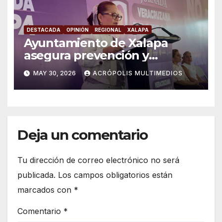
DESTACADA
OPINIÓN
REGIONAL
XALAPA
Ayuntamiento de Xalapa
asegura prevención y
atención a violencia de
MAY 30, 2026
ACRÓPOLIS MULTIMEDIOS
género
Deja un comentario
Tu dirección de correo electrónico no será
publicada.
Los campos obligatorios están
marcados con
*
Comentario
*