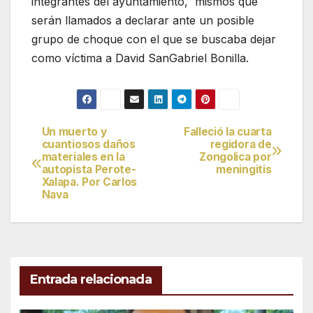
integrantes del ayuntamiento,
mismos que
serán llamados a declarar ante un posible
grupo de choque con el que se buscaba dejar
como víctima a David SanGabriel Bonilla.
Un muerto y
Falleció la cuarta
Navegación
cuantiosos daños
regidora de
materiales en la
Zongolica por
de
autopista Perote-
meningitis
Xalapa. Por Carlos
entradas
Nava
Entrada relacionada