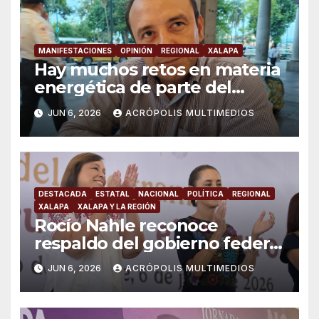
MANIFESTACIONES
OPINIÓN
REGIONAL
XALAPA
Hay muchos retos en materia
energética de parte del
gobierno: “Movimiento de
JUN 6, 2026
ACRÓPOLIS MULTIMEDIOS
Lucha Social”
DESTACADA
ESTATAL
NACIONAL
POLÍTICA
REGIONAL
XALAPA
XALAPA Y LA REGIÓN
Rocío Nahle reconoce
respaldo del gobierno federal
en beneficio de los jóvenes
JUN 6, 2026
ACRÓPOLIS MULTIMEDIOS