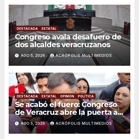
DESTACADA
ESTATAL
Congreso avala desafuero de
dos alcaldes veracruzanos
AGO 5, 2026
ACRÓPOLIS MULTIMEDIOS
DESTACADA
ESTATAL
OPINIÓN
POLÍTICA
Se acabó el fuero: Congreso
de Veracruz abre la puerta a
proceso penal contra alcalde
AGO 5, 2026
ACRÓPOLIS MULTIMEDIOS
de Úrsulo Galván