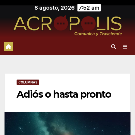
Saltar
8 agosto, 2026
7:52 am
al
contenido
COLUMNAS
Adiós o hasta pronto