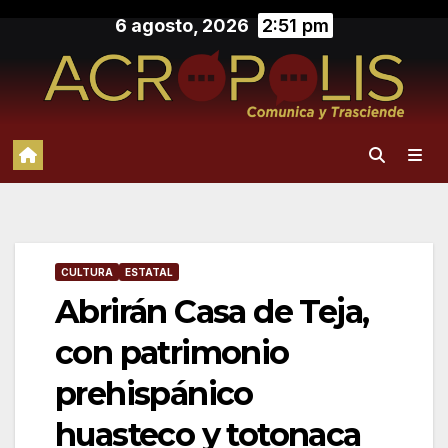
Saltar
6 agosto, 2026
2:51 pm
al
contenido
CULTURA
ESTATAL
Abrirán Casa de Teja,
con patrimonio
prehispánico
huasteco y totonaca