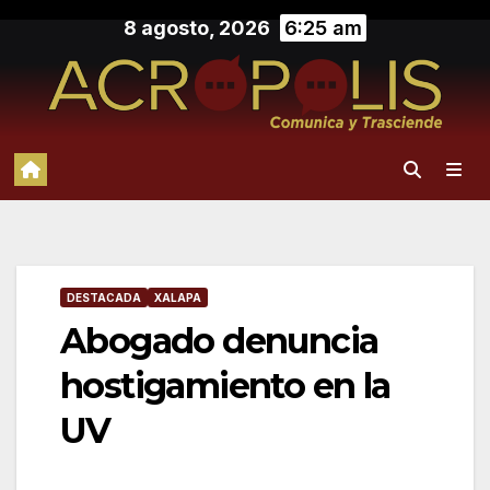
Saltar
8 agosto, 2026
6:25 am
al
contenido
DESTACADA
XALAPA
Abogado denuncia
hostigamiento en la
UV