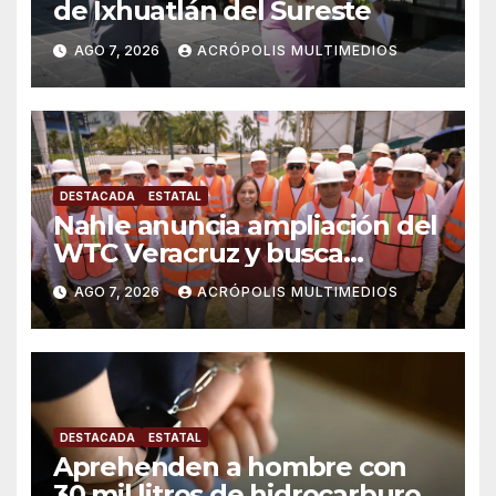
de Ixhuatlán del Sureste
AGO 7, 2026
ACRÓPOLIS MULTIMEDIOS
DESTACADA
ESTATAL
Nahle anuncia ampliación del
WTC Veracruz y busca
solución para ingenio en crisis
AGO 7, 2026
ACRÓPOLIS MULTIMEDIOS
DESTACADA
ESTATAL
Aprehenden a hombre con
30 mil litros de hidrocarburo