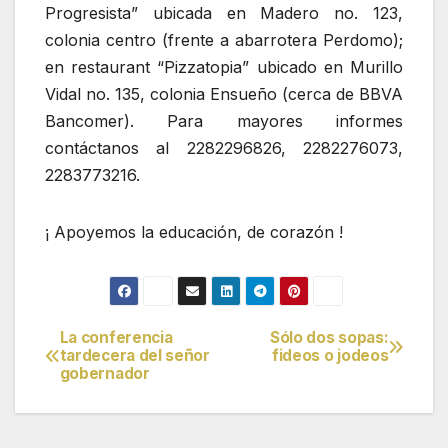
Progresista” ubicada en Madero no. 123,
colonia centro (frente a abarrotera Perdomo);
en restaurant “Pizzatopia” ubicado en Murillo
Vidal no. 135, colonia Ensueño (cerca de BBVA
Bancomer). Para mayores informes
contáctanos al 2282296826, 2282276073,
2283773216.
¡ Apoyemos la educación, de corazón !
La conferencia
Sólo dos sopas:
Navegación
tardecera del señor
fideos o jodeos
gobernador
de
entradas