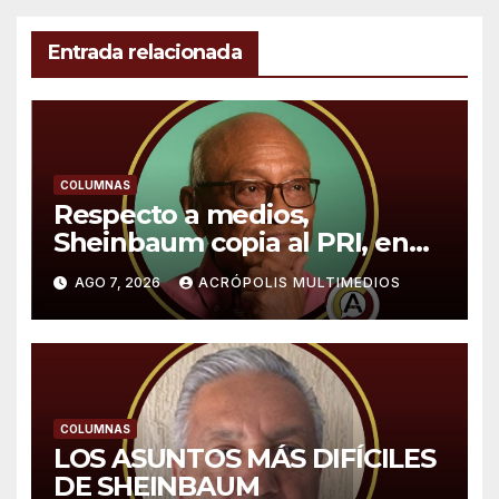
Entrada relacionada
COLUMNAS
Respecto a medios,
Sheinbaum copia al PRI, en
especial a López Portillo,
AGO 7, 2026
ACRÓPOLIS MULTIMEDIOS
expone Sergio Sarmiento
COLUMNAS
LOS ASUNTOS MÁS DIFÍCILES
DE SHEINBAUM