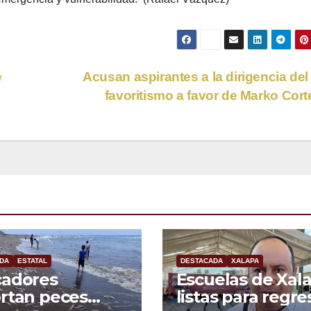
e
Acusan aspirantes a la dirigencia de
favoritismo a favor de Marko Cor
DA
ESTATAL
DESTACADA
XALAPA
cadores
Escuelas de Xal
rtan peces
listas para regre