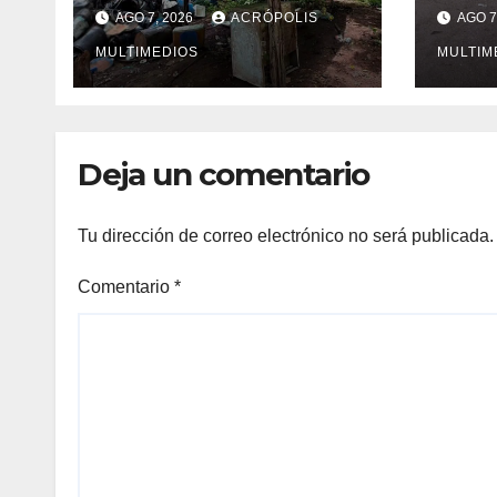
en Michoacán
muer
AGO 7, 2026
ACRÓPOLIS
AGO 7
Vega
MULTIMEDIOS
MULTIM
Deja un comentario
Tu dirección de correo electrónico no será publicada.
Comentario
*