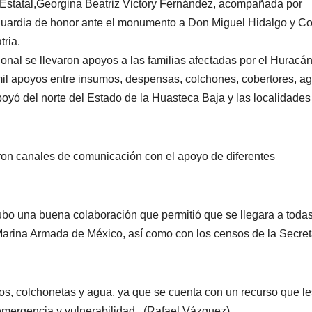
 Estatal,Georgina Beatriz Victory Fernández, acompañada por
uardia de honor ante el monumento a Don Miguel Hidalgo y Cos
ria.
nal se llevaron apoyos a las familias afectadas por el Huracá
 mil apoyos entre insumos, despensas, colchones, cobertores, a
apoyó del norte del Estado de la Huasteca Baja y las localidades
eron canales de comunicación con el apoyo de diferentes
ubo una buena colaboración que permitió que se llegara a todas
a Marina Armada de México, así como con los censos de la Secret
ios, colchonetas y agua, ya que se cuenta con un recurso que le
emergencia y vulnerabilidad. (Rafael Vázquez)