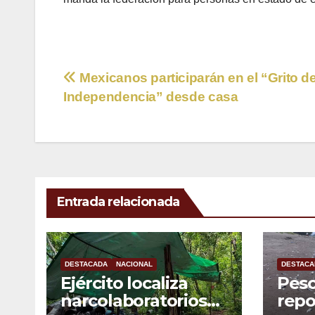
Navegación
Mexicanos participarán en el “Grito d
Independencia” desde casa
de
entradas
Entrada relacionada
DESTACADA
NACIONAL
DESTACA
Ejército localiza
Pes
narcolaboratorios
repo