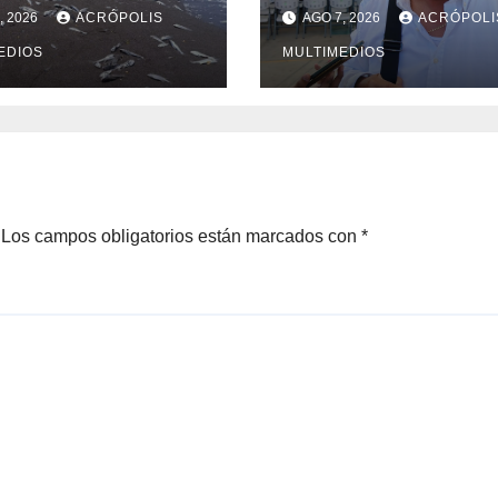
tos laguna de
clases
, 2026
ACRÓPOLIS
AGO 7, 2026
ACRÓPOLI
 de Alatorre
EDIOS
MULTIMEDIOS
Los campos obligatorios están marcados con
*