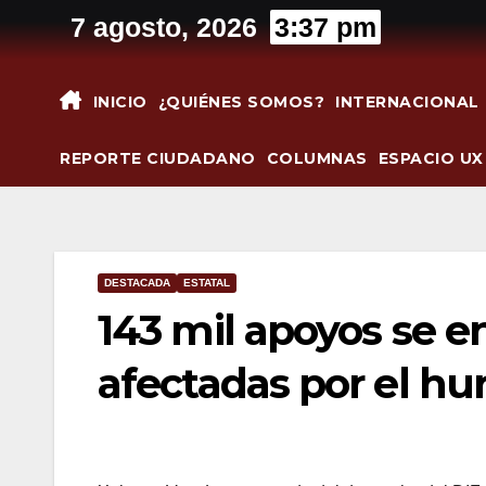
Saltar
7 agosto, 2026
3:37 pm
al
contenido
INICIO
¿QUIÉNES SOMOS?
INTERNACIONAL
REPORTE CIUDADANO
COLUMNAS
ESPACIO UX
DESTACADA
ESTATAL
143 mil apoyos se en
afectadas por el hu